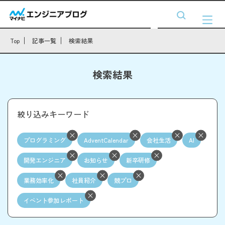
Top
記事一覧
検索結果
検索結果
絞り込みキーワード
プログラミング
AdventCalendar
会社生活
AI
開発エンジニア
お知らせ
新卒研修
業務効率化
社員紹介
競プロ
イベント参加レポート