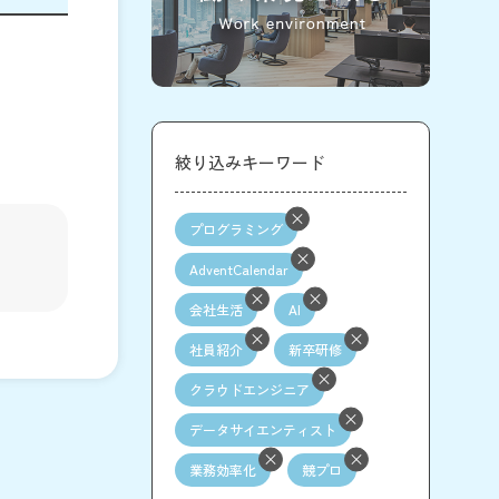
絞り込みキーワード
プログラミング
AdventCalendar
会社生活
AI
社員紹介
新卒研修
クラウドエンジニア
データサイエンティスト
業務効率化
競プロ