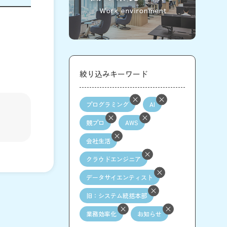
絞り込みキーワード
プログラミング
AI
競プロ
AWS
会社生活
クラウドエンジニア
データサイエンティスト
旧：システム統括本部
業務効率化
お知らせ