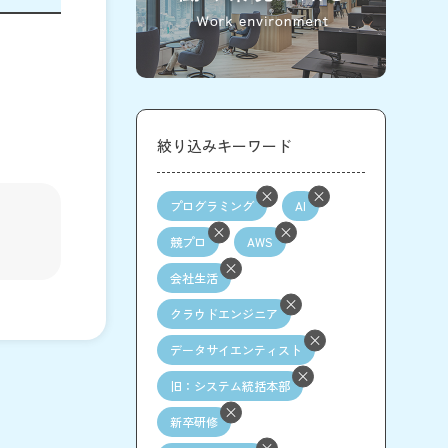
絞り込みキーワード
プログラミング
AI
競プロ
AWS
会社生活
クラウドエンジニア
データサイエンティスト
旧：システム統括本部
新卒研修