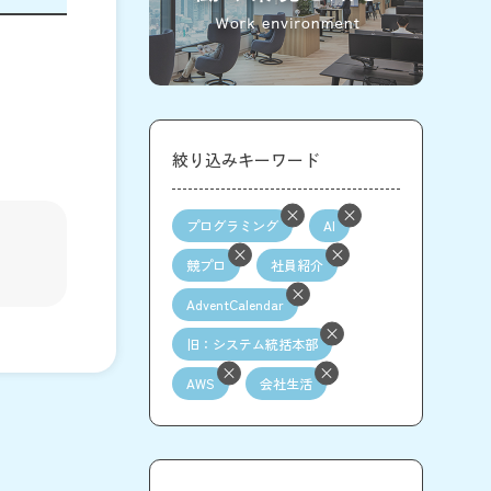
絞り込みキーワード
プログラミング
AI
競プロ
社員紹介
AdventCalendar
旧：システム統括本部
AWS
会社生活