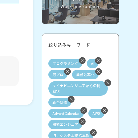
絞り込みキーワード
プログラミング
AI
競プロ
業務効率化
マイナビエンジニアからの挑
戦状
新卒研修
AdventCalendar
AWS
開発エンジニア
旧：システム統括本部