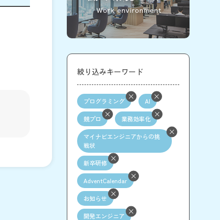
絞り込みキーワード
プログラミング
AI
競プロ
業務効率化
マイナビエンジニアからの挑
戦状
新卒研修
AdventCalendar
お知らせ
開発エンジニア