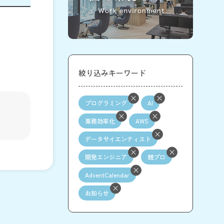
絞り込みキーワード
プログラミング
AI
業務効率化
AWS
データサイエンティスト
開発エンジニア
競プロ
AdventCalendar
お知らせ