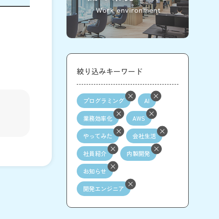
絞り込みキーワード
プログラミング
AI
業務効率化
AWS
やってみた
会社生活
社員紹介
内製開発
お知らせ
開発エンジニア