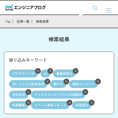
Top
記事一覧
検索結果
検索結果
絞り込みキーワード
プログラミング
AI
業務効率化
旧：システム統括本部
競プロ
開発エンジニア
会社生活
マイナビエンジニアからの挑戦状
内製開発
イベント参加レポート
社員紹介