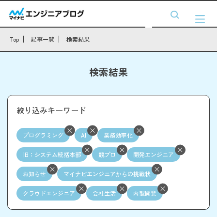
Top
記事一覧
検索結果
検索結果
絞り込みキーワード
プログラミング
AI
業務効率化
旧：システム統括本部
競プロ
開発エンジニア
お知らせ
マイナビエンジニアからの挑戦状
クラウドエンジニア
会社生活
内製開発