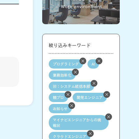
絞り込みキーワード
プログラミング
AI
業務効率化
旧：システム統括本部
競プロ
開発エンジニア
お知らせ
マイナビエンジニアからの挑
戦状
クラウドエンジニア