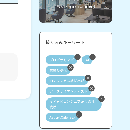
絞り込みキーワード
プログラミング
AI
業務効率化
旧：システム統括本部
データサイエンティスト
マイナビエンジニアからの挑
戦状
AdventCalendar