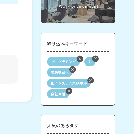
絞り込みキーワード
プログラミング
AI
業務効率化
旧：システム統括本部
会社生活
人気のあるタグ