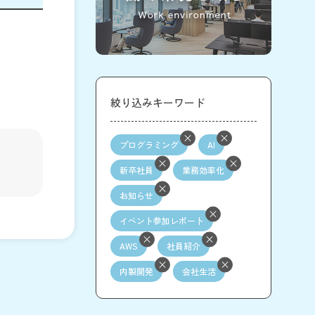
絞り込みキーワード
プログラミング
AI
新卒社員
業務効率化
お知らせ
イベント参加レポート
AWS
社員紹介
内製開発
会社生活