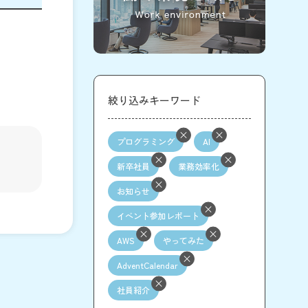
絞り込みキーワード
プログラミング
AI
新卒社員
業務効率化
お知らせ
イベント参加レポート
AWS
やってみた
AdventCalendar
社員紹介