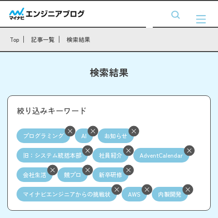
Top
記事一覧
検索結果
検索結果
絞り込みキーワード
プログラミング
AI
お知らせ
旧：システム統括本部
社員紹介
AdventCalendar
会社生活
競プロ
新卒研修
マイナビエンジニアからの挑戦状
AWS
内製開発