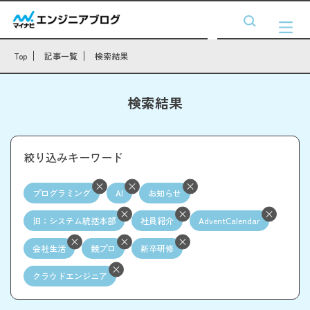
Top
記事一覧
検索結果
検索結果
絞り込みキーワード
プログラミング
AI
お知らせ
旧：システム統括本部
社員紹介
AdventCalendar
会社生活
競プロ
新卒研修
クラウドエンジニア