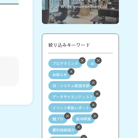
絞り込みキーワード
プログラミング
AI
お知らせ
旧：システム統括本部
データサイエンティスト
イベント参加レポート
競プロ
新卒研修
便利技術紹介