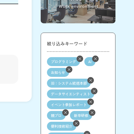
絞り込みキーワード
プログラミング
AI
お知らせ
旧：システム統括本部
データサイエンティスト
イベント参加レポート
競プロ
新卒研修
便利技術紹介