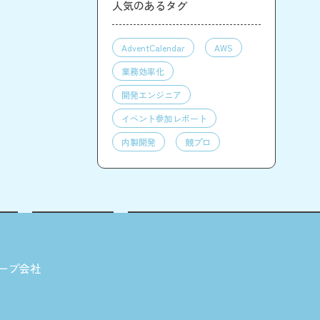
人気のあるタグ
AdventCalendar
AWS
業務効率化
開発エンジニア
イベント参加レポート
内製開発
競プロ
ープ会社