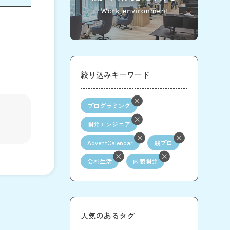
絞り込みキーワード
プログラミング
開発エンジニア
AdventCalendar
競プロ
会社生活
内製開発
人気のあるタグ