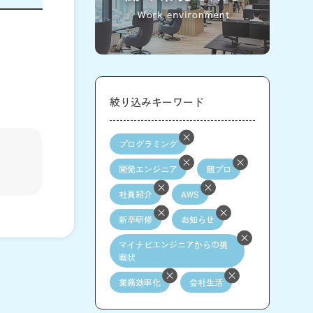
絞り込みキーワード
プログラミング
開発エンジニア
競プロ
社員紹介
AWS
新卒研修
お知らせ
マイナビエンジニアからの挑
戦状
業務効率化
会社生活