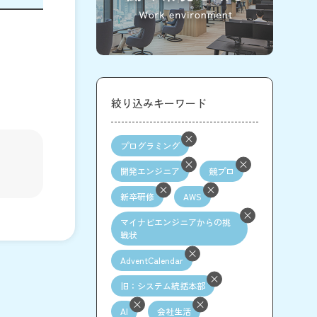
絞り込みキーワード
プログラミング
開発エンジニア
競プロ
新卒研修
AWS
マイナビエンジニアからの挑
戦状
AdventCalendar
旧：システム統括本部
AI
会社生活