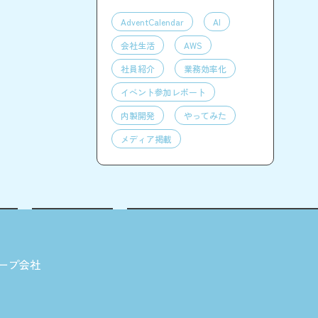
AdventCalendar
AI
会社生活
AWS
社員紹介
業務効率化
イベント参加レポート
内製開発
やってみた
メディア掲載
ープ会社