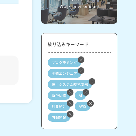
絞り込みキーワード
プログラミング
開発エンジニア
旧：システム統括本部
新卒研修
AI
社員紹介
AWS
内製開発