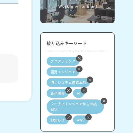
絞り込みキーワード
プログラミング
開発エンジニア
旧：システム統括本部
新卒研修
AI
マイナビエンジニアからの挑
戦状
お知らせ
AWS