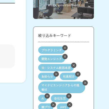
絞り込みキーワード
プログラミング
開発エンジニア
旧：システム統括本部
お知らせ
社員紹介
マイナビエンジニアからの挑
戦状
AI
会社生活
競プロ
AWS