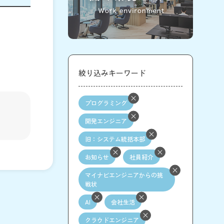
絞り込みキーワード
プログラミング
開発エンジニア
旧：システム統括本部
お知らせ
社員紹介
マイナビエンジニアからの挑
戦状
AI
会社生活
クラウドエンジニア