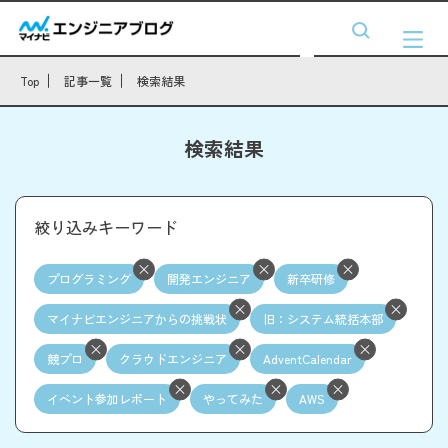
Top
記事一覧
検索結果
検索結果
絞り込みキーワード
プログラミング
開発エンジニア
新卒研修
マイナビエンジニアからの挑戦状
旧：システム統括本部
競プロ
クラウドエンジニア
AdventCalendar
イベント参加レポート
やってみた
AWS