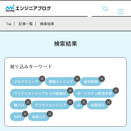
Top
記事一覧
検索結果
検索結果
絞り込みキーワード
プログラミング
開発エンジニア
新卒研修
マイナビエンジニアからの挑戦状
旧：システム統括本部
競プロ
クラウドエンジニア
AI
社員紹介
AWS
お知らせ