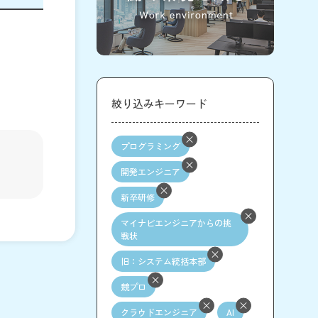
絞り込みキーワード
プログラミング
開発エンジニア
新卒研修
マイナビエンジニアからの挑
戦状
旧：システム統括本部
競プロ
クラウドエンジニア
AI