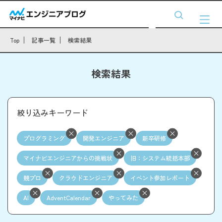
Top
記事一覧
検索結果
検索結果
絞り込みキーワード
プログラミング
開発エンジニア
新卒研修
マイナビエンジニアからの挑戦状
旧：システム統括本部
競プロ
クラウドエンジニア
イベント参加レポート
AI
AdventCalendar
やってみた