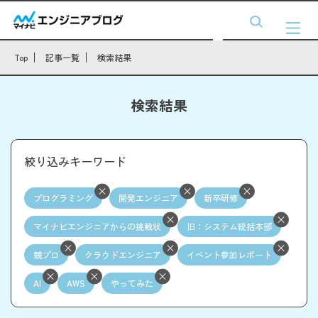
Top
記事一覧
検索結果
検索結果
絞り込みキーワード
プログラミング
開発エンジニア
新卒研修
マイナビエンジニアからの挑戦状
旧：システム統括本部
競プロ
クラウドエンジニア
イベント参加レポート
AI
AWS
やってみた