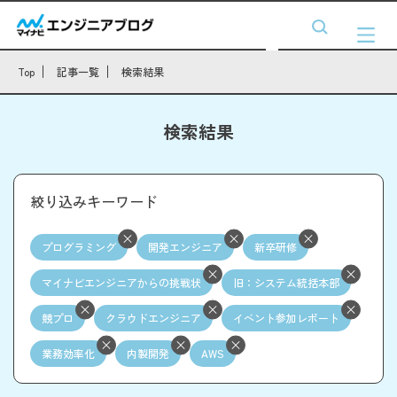
Top
記事一覧
検索結果
検索結果
絞り込みキーワード
プログラミング
開発エンジニア
新卒研修
マイナビエンジニアからの挑戦状
旧：システム統括本部
競プロ
クラウドエンジニア
イベント参加レポート
業務効率化
内製開発
AWS