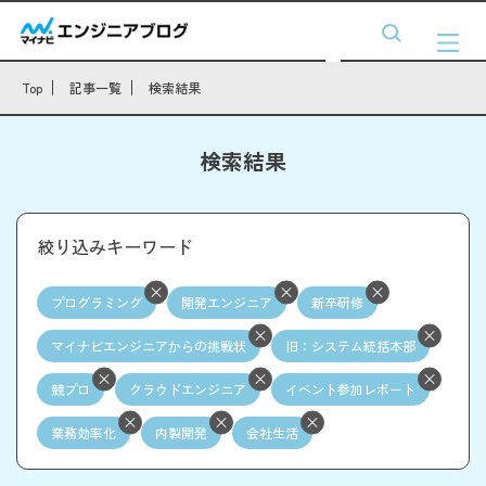
Top
記事一覧
検索結果
検索結果
絞り込みキーワード
プログラミング
開発エンジニア
新卒研修
マイナビエンジニアからの挑戦状
旧：システム統括本部
競プロ
クラウドエンジニア
イベント参加レポート
業務効率化
内製開発
会社生活