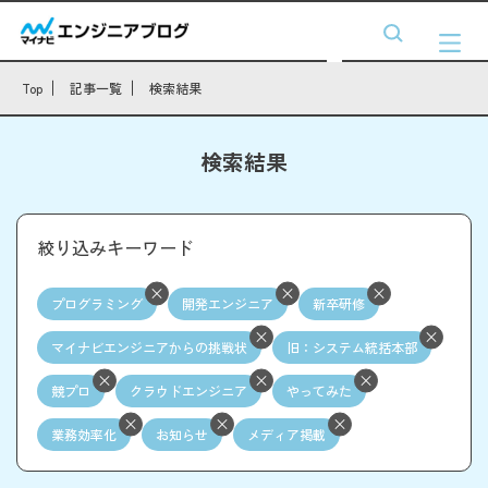
Top
記事一覧
検索結果
検索結果
絞り込みキーワード
プログラミング
開発エンジニア
新卒研修
マイナビエンジニアからの挑戦状
旧：システム統括本部
競プロ
クラウドエンジニア
やってみた
業務効率化
お知らせ
メディア掲載