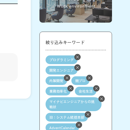
絞り込みキーワード
プログラミング
開発エンジニア
内製開発
競プロ
業務効率化
会社生活
マイナビエンジニアからの挑
戦状
旧：システム統括本部
AdventCalendar