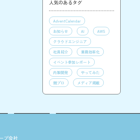
人気のあるタグ
AdventCalendar
お知らせ
AI
AWS
クラウドエンジニア
社員紹介
業務効率化
イベント参加レポート
内製開発
やってみた
競プロ
メディア掲載
ープ会社