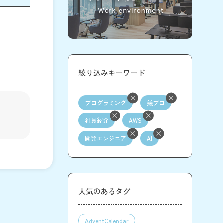
絞り込みキーワード
プログラミング
競プロ
社員紹介
AWS
開発エンジニア
AI
人気のあるタグ
AdventCalendar