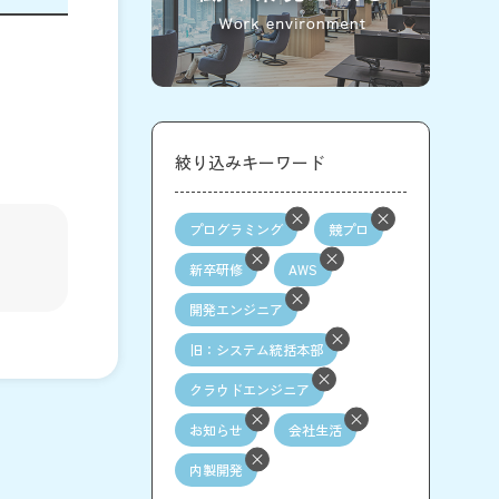
絞り込みキーワード
プログラミング
競プロ
新卒研修
AWS
開発エンジニア
旧：システム統括本部
クラウドエンジニア
お知らせ
会社生活
内製開発