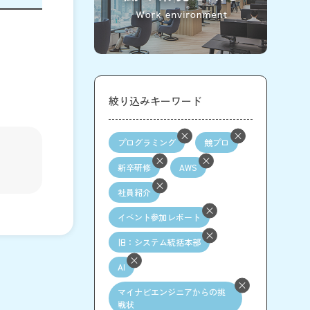
絞り込みキーワード
プログラミング
競プロ
新卒研修
AWS
社員紹介
イベント参加レポート
旧：システム統括本部
AI
マイナビエンジニアからの挑
戦状