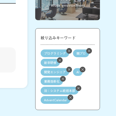
絞り込みキーワード
プログラミング
競プロ
新卒研修
開発エンジニア
AI
業務効率化
旧：システム統括本部
AdventCalendar