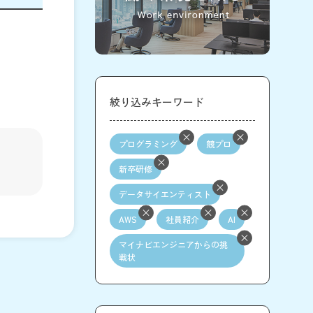
絞り込みキーワード
プログラミング
競プロ
新卒研修
データサイエンティスト
AWS
社員紹介
AI
マイナビエンジニアからの挑
戦状