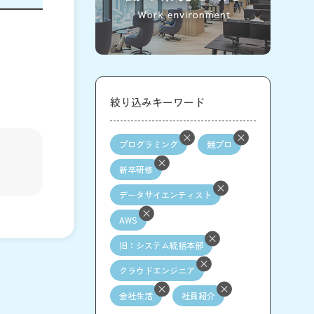
絞り込みキーワード
プログラミング
競プロ
新卒研修
データサイエンティスト
AWS
旧：システム統括本部
クラウドエンジニア
会社生活
社員紹介