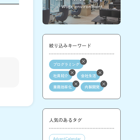
絞り込みキーワード
プログラミング
社員紹介
会社生活
業務効率化
内製開発
人気のあるタグ
AdventCalendar