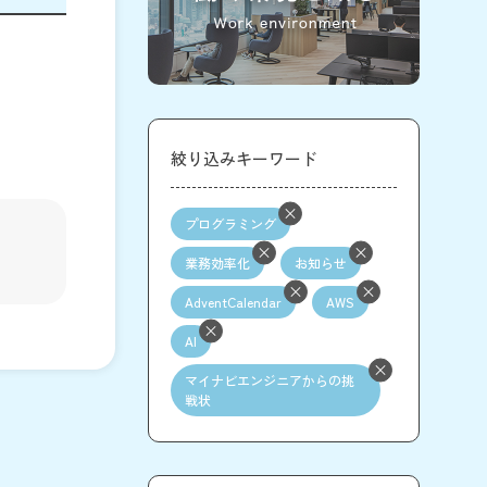
絞り込みキーワード
プログラミング
業務効率化
お知らせ
AdventCalendar
AWS
AI
マイナビエンジニアからの挑
戦状