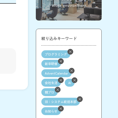
絞り込みキーワード
プログラミング
新卒研修
AdventCalendar
会社生活
AI
競プロ
旧：システム統括本部
お知らせ