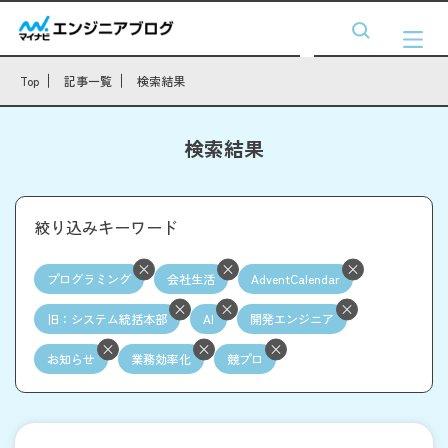
Top
記事一覧
検索結果
検索結果
絞り込みキーワード
プログラミング
会社生活
AdventCalendar
旧：システム統括本部
AI
開発エンジニア
お知らせ
業務効率化
競プロ