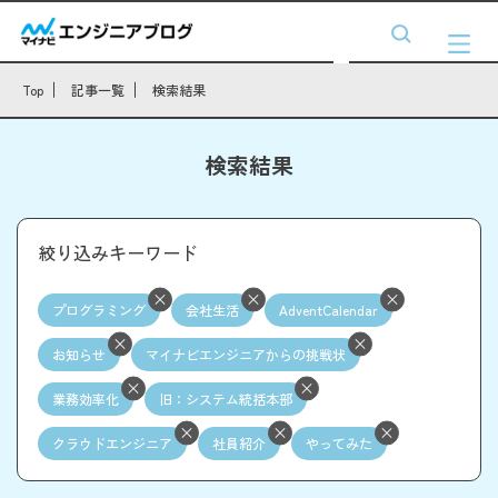
Top
記事一覧
検索結果
検索結果
絞り込みキーワード
プログラミング
会社生活
AdventCalendar
お知らせ
マイナビエンジニアからの挑戦状
業務効率化
旧：システム統括本部
クラウドエンジニア
社員紹介
やってみた